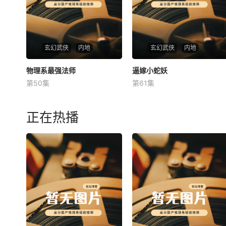
玄幻武侠
内地
玄幻武侠
内地
物理系最强法师
物理系最强法师
逼嫁小蛇妖
逼嫁小蛇妖
第50集
第61集
未知
未知
正在热播