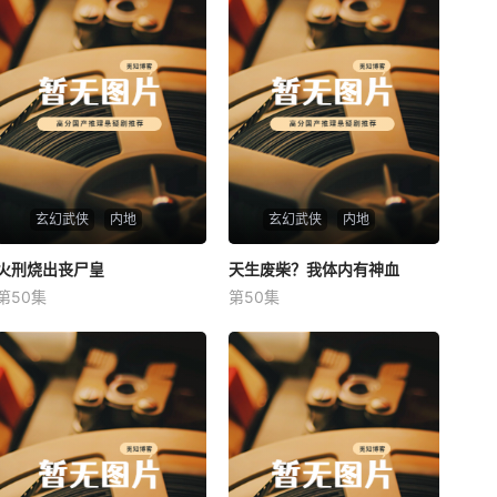
玄幻武侠
内地
玄幻武侠
内地
火刑烧出丧尸皇
火刑烧出丧尸皇
天生废柴？我体内有神血
天生废柴？我体内有神血
第50集
第50集
未知
未知