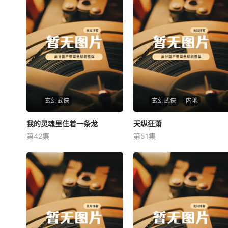
玄幻武侠
玄幻武侠
内地
我的灵魂里住着一条龙
我的灵魂里住着一条龙
天纵狂萧
天纵狂萧
第42集
第51集
未知
未知