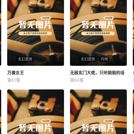
玄幻武侠
玄幻武侠
内地
万兽女王
万兽女王
无敌玄门大佬，只听姐姐的话
无敌玄门大佬，只听姐姐的话
第61集
第60集
未知
未知