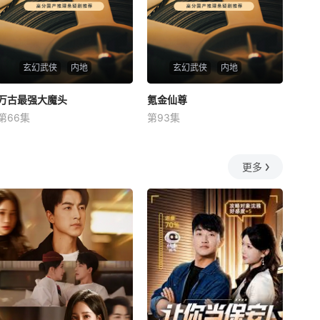
玄幻武侠
内地
玄幻武侠
内地
万古最强大魔头
万古最强大魔头
氪金仙尊
氪金仙尊
第66集
第93集
未知
未知
更多