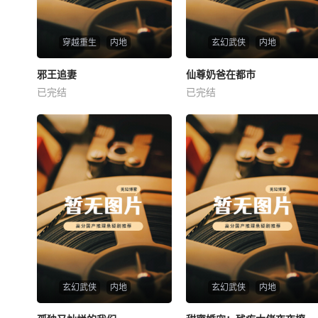
穿越重生
内地
玄幻武侠
内地
热播
热播
邪王追妻
仙尊奶爸在都市
邪王追妻
仙尊奶爸在都市
已完结
已完结
未知
未知
玄幻武侠
内地
玄幻武侠
内地
热播
热播