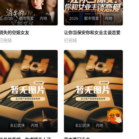
2025
都市情爱
内地
2025
都市情爱
内地
热播
热播
消失的空姐女友
让你当保安你和女业主谈恋爱
消失的空姐女友
让你当保安你和女业主谈恋爱
已完结
已完结
未知
未知
玄幻武侠
内地
玄幻武侠
内地
热播
热播