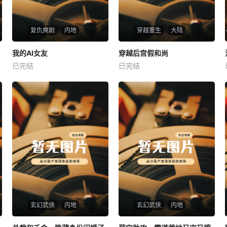
复仇爽剧
内地
穿越重生
大陆
热播
热播
我的AI女友
穿越后宫假和尚
我的AI女友
穿越后宫假和尚
已完结
已完结
未知
未知
玄幻武侠
内地
玄幻武侠
内地
热播
热播