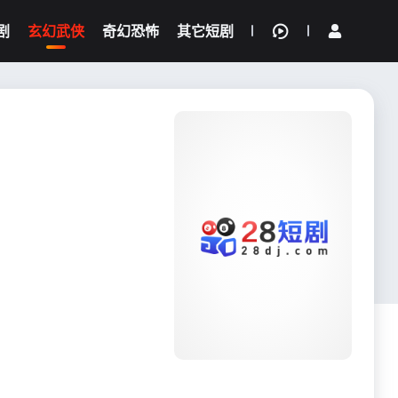
剧
玄幻武侠
奇幻恐怖
其它短剧
我的观影记录
{if condition="$obj.vod_points
gt 0"}