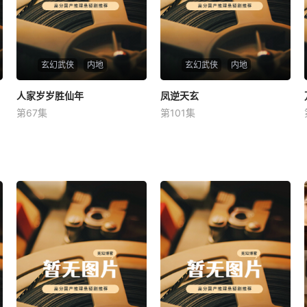
玄幻武侠
内地
玄幻武侠
内地
人家岁岁胜仙年
人家岁岁胜仙年
凤逆天玄
凤逆天玄
第67集
第101集
未知
未知