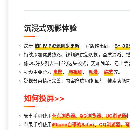
沉浸式观影体验
最新
热门VIP资源同步更新
，官版推出后，
5～3
持续添加优质线路、视频源供您切换，画质清晰、
像QQ好友列表一样的选集模式，更加简单、易上手
视频主要分为
电影
、
电视剧
、
动漫
、
综艺
等..
影视分类精细完善、内容筛选功能强大、搜索功能
如何投屏>>
安卓手机使用
夸克浏览器
、
QQ浏览器
、
UC浏览器
苹果手机使用
iPhone自带的Safari
、
QQ浏览器
、
夸