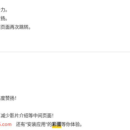
击力。
赞扬。
间页面再次跳转。
高度赞扬！
，减少影片介绍等中间页面！
5.com
还有"安装应用"的
彩蛋
等你体验。