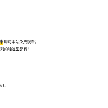
钟
即可本站免费观看；
不到的咱这里都有！
s..