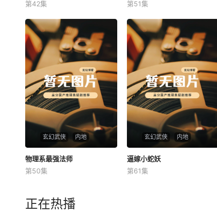
第42集
第51集
未知
未知
玄幻武侠
内地
玄幻武侠
内地
物理系最强法师
物理系最强法师
逼嫁小蛇妖
逼嫁小蛇妖
第50集
第61集
未知
未知
正在热播