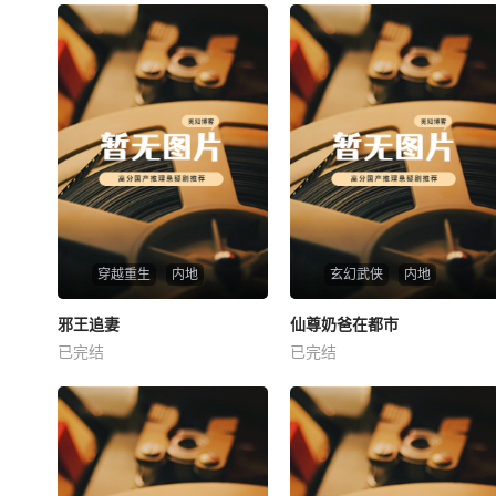
穿越重生
内地
玄幻武侠
内地
热播
热播
邪王追妻
仙尊奶爸在都市
邪王追妻
仙尊奶爸在都市
已完结
已完结
未知
未知