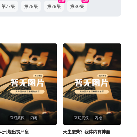
最新
最新
第77集
第78集
第79集
第80集
玄幻武侠
内地
玄幻武侠
内地
火刑烧出丧尸皇
火刑烧出丧尸皇
天生废柴？我体内有神血
天生废柴？我体内有神血