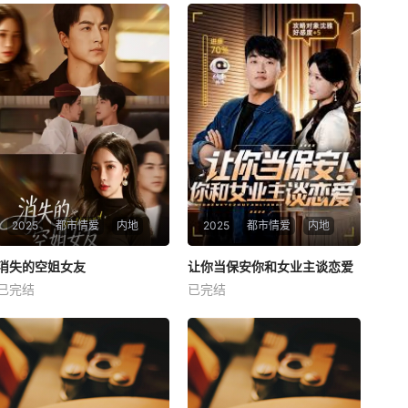
2025
都市情爱
内地
2025
都市情爱
内地
热播
热播
消失的空姐女友
让你当保安你和女业主谈恋爱
消失的空姐女友
让你当保安你和女业主谈恋爱
已完结
已完结
未知
未知