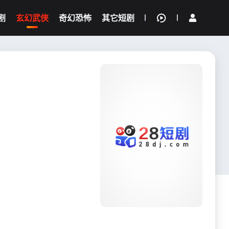
剧
玄幻武侠
奇幻恐怖
其它短剧
我的观影记录
{if condition="$obj.vod_points
gt 0"}