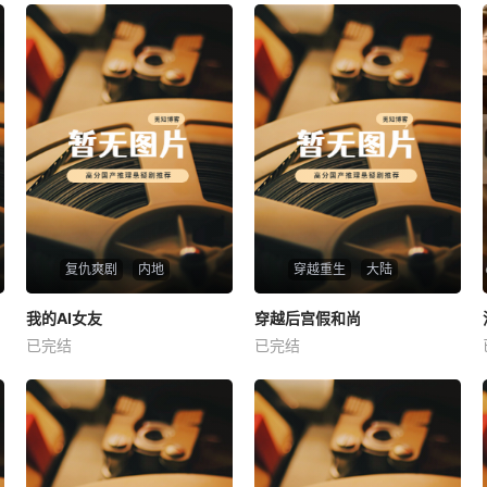
复仇爽剧
内地
穿越重生
大陆
热播
热播
我的AI女友
穿越后宫假和尚
我的AI女友
穿越后宫假和尚
已完结
已完结
未知
未知