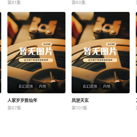
第61集
第60集
未知
未知
玄幻武侠
内地
玄幻武侠
内地
人家岁岁胜仙年
人家岁岁胜仙年
凤逆天玄
凤逆天玄
第67集
第101集
未知
未知