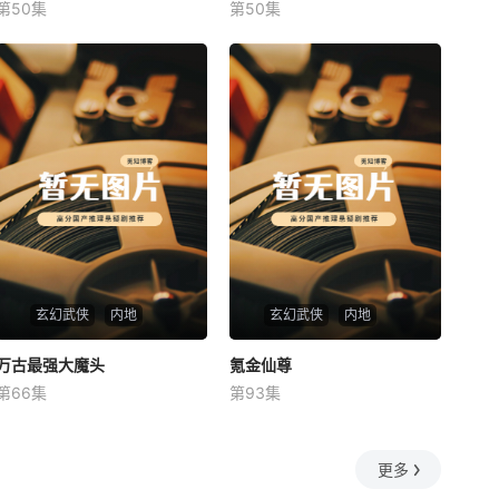
第50集
第50集
未知
未知
玄幻武侠
内地
玄幻武侠
内地
万古最强大魔头
万古最强大魔头
氪金仙尊
氪金仙尊
第66集
第93集
未知
未知
更多