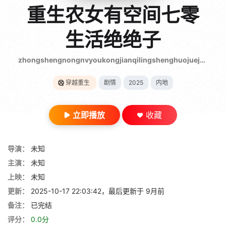
gt 0"}
重生农女有空间七零
28短剧
生活绝绝子
zhongshengnongnvyoukongjianqilingshenghuojuejuezi
穿越重生
剧情
2025
内地
立即播放
收藏
导演：
未知
主演：
未知
上映：
未知
更新：
2025-10-17 22:03:42，最后更新于 9月前
备注：
已完结
评分：
0.0分