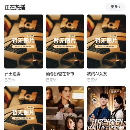
正在热播
更多
热播
热播
热播
邪王追妻
仙尊奶爸在都市
我的AI女友
已完结
已完结
已完结
邪王追妻
仙尊奶爸在都市
我的AI女友
未知
未知
未知