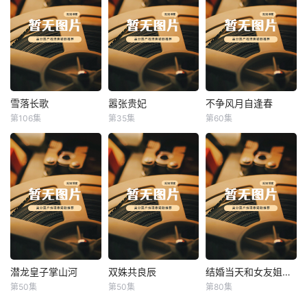
雪落长歌
嚣张贵妃
不争风月自逢春
雪落长歌
嚣张贵妃
不争风月自逢春
第106集
第35集
第60集
未知
未知
未知
潜龙皇子掌山河
双姝共良辰
结婚当天和女友姐姐一起穿越了
潜龙皇子掌山河
双姝共良辰
结婚当天和女友姐姐一起穿越了
第50集
第50集
第80集
未知
未知
何釗遠、邵依蕊