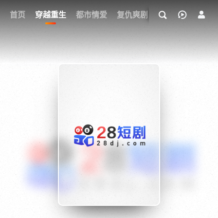
我的观影记录
首页
穿越重生
都市情爱
复仇爽剧
玄幻武侠
奇幻
{if condition="$obj.vod_points