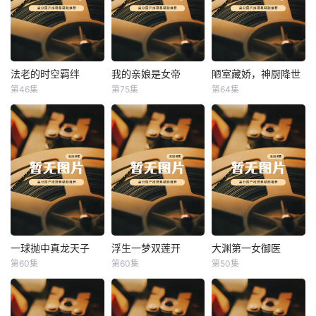
法老的时空羁绊
我的亲娘是女帝
陋室藏娇，神厨降世
法老的时空羁绊
我的亲娘是女帝
陋室藏娇，神厨降世
第46集
第75集
第64集
未知
未知
未知
一球抛中真龙天子
浮生一梦双莲开
大渊第一女御医
一球抛中真龙天子
浮生一梦双莲开
大渊第一女御医
第60集
第60集
第50集
未知
未知
未知