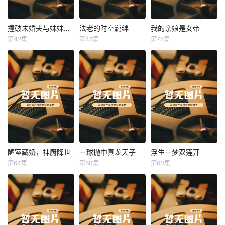
撞破未婚夫与妹妹打野战
法老的时空羁绊
我的亲娘是女帝
撞破未婚夫与妹妹打野战
法老的时空羁绊
我的亲娘是女帝
第42集
第46集
第75集
未知
未知
未知
陋室藏娇，神厨降世
一球抛中真龙天子
浮生一梦双莲开
陋室藏娇，神厨降世
一球抛中真龙天子
浮生一梦双莲开
第64集
第60集
第60集
未知
未知
未知