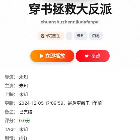
gt 0"}
穿书拯救大反派
28短剧
chuanshuzhengjiudafanpai
穿越重生
未知
内地
立即播放
收藏
导演：
未知
主演：
未知
上映：
未知
更新：
2024-12-05 17:09:59，最后更新于 1年前
备注：
已完结
评分：
0.0分
TAG：
未知
剧情：
内详