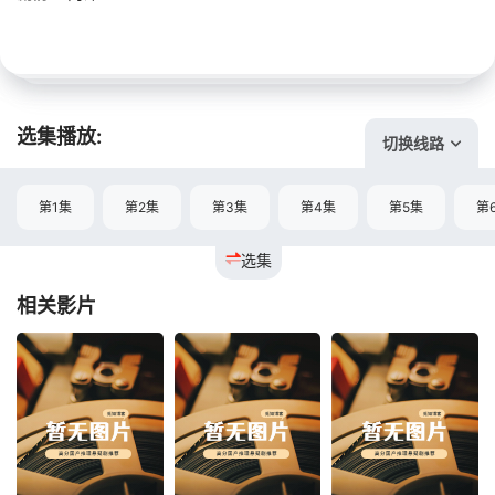
选集播放:
切换线路
第1集
第2集
第3集
第4集
第5集
第
选集
相关影片