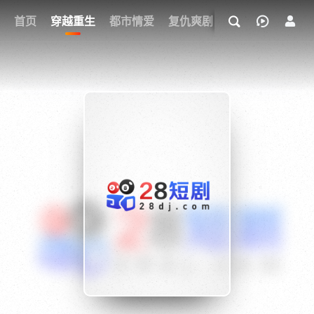
我的观影记录
首页
穿越重生
都市情爱
复仇爽剧
玄幻武侠
奇幻
{if condition="$obj.vod_points