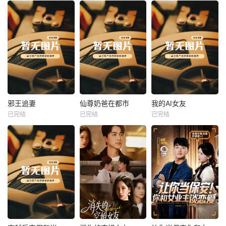
热播
热播
热播
邪王追妻
仙尊奶爸在都市
我的AI女友
已完结
已完结
已完结
邪王追妻
仙尊奶爸在都市
我的AI女友
未知
未知
未知
热播
热播
热播