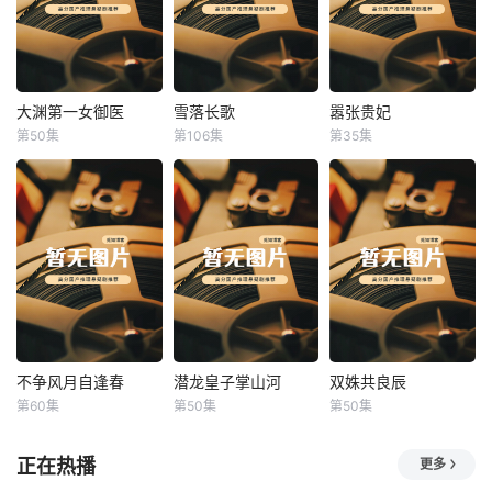
大渊第一女御医
雪落长歌
嚣张贵妃
大渊第一女御医
雪落长歌
嚣张贵妃
第50集
第106集
第35集
未知
未知
未知
不争风月自逢春
潜龙皇子掌山河
双姝共良辰
不争风月自逢春
潜龙皇子掌山河
双姝共良辰
第60集
第50集
第50集
未知
未知
未知
正在热播
更多