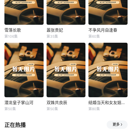
雪落长歌
嚣张贵妃
不争风月自逢春
雪落长歌
嚣张贵妃
不争风月自逢春
第106集
第35集
第60集
未知
未知
未知
潜龙皇子掌山河
双姝共良辰
结婚当天和女友姐姐一起穿越了
潜龙皇子掌山河
双姝共良辰
结婚当天和女友姐姐一起穿越了
第50集
第50集
第80集
未知
未知
何釗遠、邵依蕊
正在热播
更多