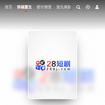
我的观影记录
首页
穿越重生
都市情爱
复仇爽剧
玄幻武侠
奇幻
{if condition="$obj.vod_points