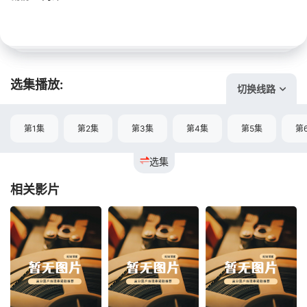
选集播放:
切换线路
第1集
第2集
第3集
第4集
第5集
第
选集
相关影片