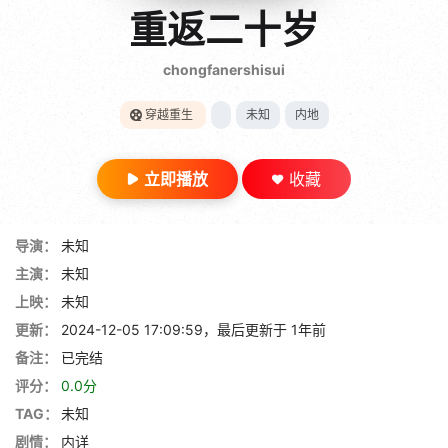
gt 0"}
重返二十岁
28短剧
chongfanershisui
穿越重生
未知
内地
立即播放
收藏
导演：
未知
主演：
未知
上映：
未知
更新：
2024-12-05 17:09:59，最后更新于 1年前
备注：
已完结
评分：
0.0分
TAG：
未知
剧情：
内详