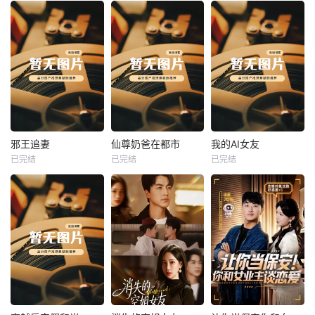
热播
热播
热播
邪王追妻
仙尊奶爸在都市
我的AI女友
已完结
已完结
已完结
邪王追妻
仙尊奶爸在都市
我的AI女友
未知
未知
未知
热播
热播
热播