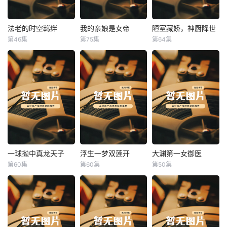
法老的时空羁绊
我的亲娘是女帝
陋室藏娇，神厨降世
法老的时空羁绊
我的亲娘是女帝
陋室藏娇，神厨降世
第46集
第75集
第64集
未知
未知
未知
一球抛中真龙天子
浮生一梦双莲开
大渊第一女御医
一球抛中真龙天子
浮生一梦双莲开
大渊第一女御医
第60集
第60集
第50集
未知
未知
未知