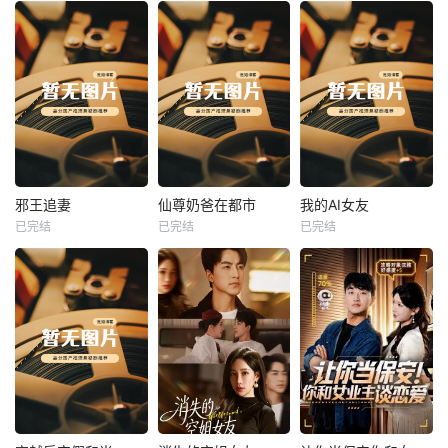
热播
热播
热播
邪王追妻
仙尊奶爸在都市
我的AI女友
已完结
已完结
已完结
邪王追妻
仙尊奶爸在都市
我的AI女友
未知
未知
未知
热播
热播
热播