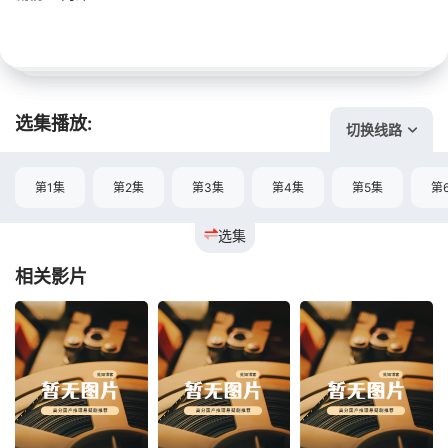
选集播放:
切换线路
第1集
第2集
第3集
第4集
第5集
第
选集
相关影片