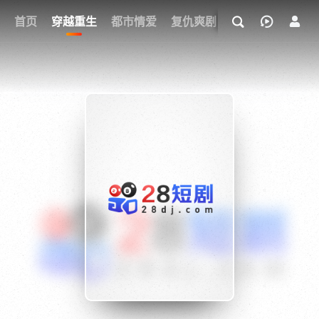
我的观影记录
首页
穿越重生
都市情爱
复仇爽剧
玄幻武侠
奇幻
{if condition="$obj.vod_points