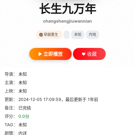
gt 0"}
长生九万年
28短剧
changshengjiuwannian
穿越重生
未知
内地
立即播放
收藏
导演：
未知
主演：
未知
上映：
未知
更新：
2024-12-05 17:09:59，最后更新于 1年前
备注：
已完结
评分：
0.0分
TAG：
未知
剧情：
内详