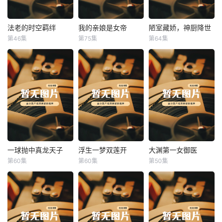
法老的时空羁绊
我的亲娘是女帝
陋室藏娇，神厨降世
法老的时空羁绊
我的亲娘是女帝
陋室藏娇，神厨降世
第46集
第75集
第64集
未知
未知
未知
一球抛中真龙天子
浮生一梦双莲开
大渊第一女御医
一球抛中真龙天子
浮生一梦双莲开
大渊第一女御医
第60集
第60集
第50集
未知
未知
未知