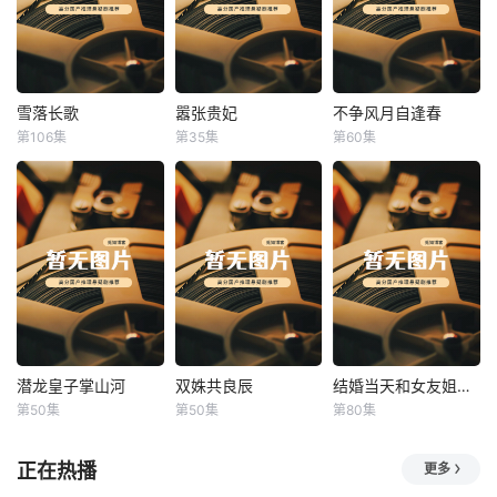
雪落长歌
嚣张贵妃
不争风月自逢春
雪落长歌
嚣张贵妃
不争风月自逢春
第106集
第35集
第60集
未知
未知
未知
潜龙皇子掌山河
双姝共良辰
结婚当天和女友姐姐一起穿越了
潜龙皇子掌山河
双姝共良辰
结婚当天和女友姐姐一起穿越了
第50集
第50集
第80集
未知
未知
何釗遠、邵依蕊
正在热播
更多