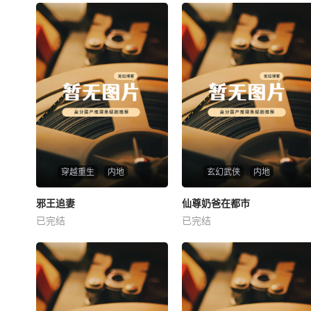
穿越重生
内地
玄幻武侠
内地
热播
热播
邪王追妻
仙尊奶爸在都市
邪王追妻
仙尊奶爸在都市
已完结
已完结
未知
未知