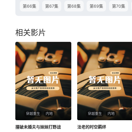
第66集
第67集
第68集
第69集
第70集
相关影片
穿越重生
内地
穿越重生
内地
撞破未婚夫与妹妹打野战
撞破未婚夫与妹妹打野战
法老的时空羁绊
法老的时空羁绊