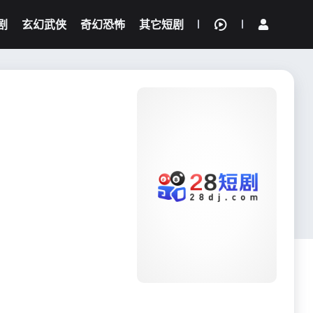
剧
玄幻武侠
奇幻恐怖
其它短剧
我的观影记录
{if condition="$obj.vod_points
gt 0"}