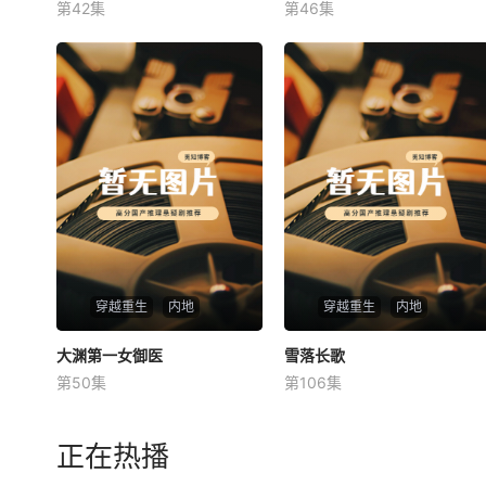
第42集
第46集
未知
未知
穿越重生
内地
穿越重生
内地
大渊第一女御医
大渊第一女御医
雪落长歌
雪落长歌
第50集
第106集
未知
未知
正在热播