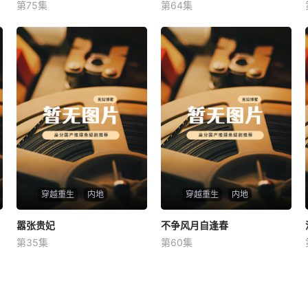
第75集
第64集
未知
未知
穿越重生
内地
穿越重生
内地
嚣张贵妃
嚣张贵妃
不争风月自逢春
不争风月自逢春
第35集
第60集
未知
未知