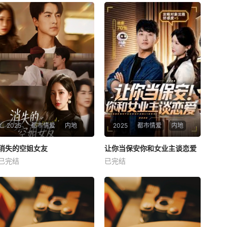
2025
都市情爱
内地
2025
都市情爱
内地
热播
热播
消失的空姐女友
让你当保安你和女业主谈恋爱
消失的空姐女友
让你当保安你和女业主谈恋爱
已完结
已完结
未知
未知