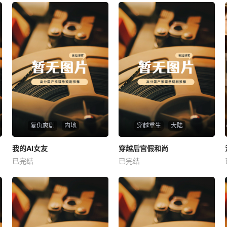
复仇爽剧
内地
穿越重生
大陆
热播
热播
我的AI女友
穿越后宫假和尚
我的AI女友
穿越后宫假和尚
已完结
已完结
未知
未知