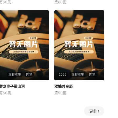
第60集
第60集
未知
未知
穿越重生
内地
2025
穿越重生
内地
潜龙皇子掌山河
潜龙皇子掌山河
双姝共良辰
双姝共良辰
第50集
第50集
未知
未知
更多