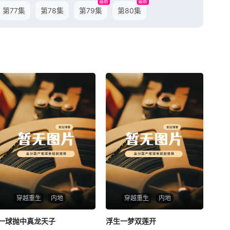
最新
最新
第77集
第78集
第79集
第80集
穿越重生
内地
穿越重生
内地
一球抛中真龙天子
一球抛中真龙天子
浮生一梦双莲开
浮生一梦双莲开