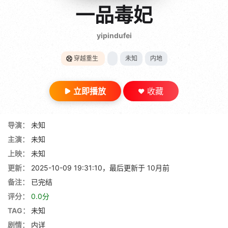
gt 0"}
一品毒妃
28短剧
yipindufei
穿越重生
未知
内地
立即播放
收藏
导演：
未知
主演：
未知
上映：
未知
更新：
2025-10-09 19:31:10，最后更新于 10月前
备注：
已完结
评分：
0.0分
TAG：
未知
剧情：
内详