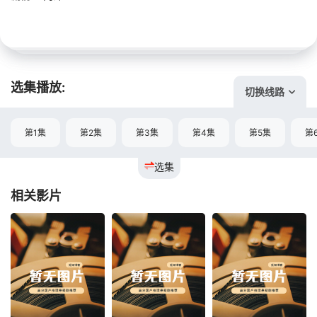
选集播放:
切换线路
第1集
第2集
第3集
第4集
第5集
第
选集
相关影片