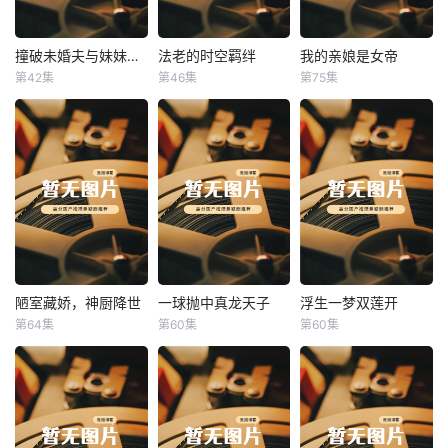
撞破未婚夫与妹妹打野战
法老的时空羁绊
我的亲娘是女帝
撞破未婚夫与妹妹打野战
法老的时空羁绊
我的亲娘是女帝
第42集
第46集
第75集
未知
未知
未知
陋室藏娇，神厨降世
一球抛中真龙天子
浮生一梦双莲开
陋室藏娇，神厨降世
一球抛中真龙天子
浮生一梦双莲开
第64集
第60集
第60集
未知
未知
未知