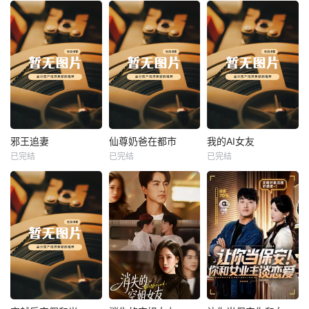
热播
热播
热播
邪王追妻
仙尊奶爸在都市
我的AI女友
已完结
已完结
已完结
邪王追妻
仙尊奶爸在都市
我的AI女友
未知
未知
未知
热播
热播
热播