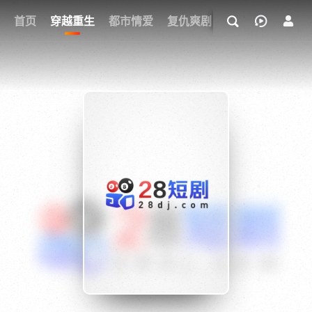
我的观影记录
首页
穿越重生
都市情爱
复仇爽剧
玄幻武侠
奇幻
{if condition="$obj.vod_points