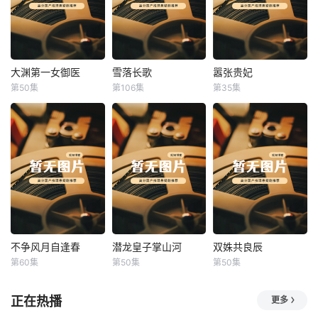
大渊第一女御医
雪落长歌
嚣张贵妃
大渊第一女御医
雪落长歌
嚣张贵妃
第50集
第106集
第35集
未知
未知
未知
不争风月自逢春
潜龙皇子掌山河
双姝共良辰
不争风月自逢春
潜龙皇子掌山河
双姝共良辰
第60集
第50集
第50集
未知
未知
未知
正在热播
更多