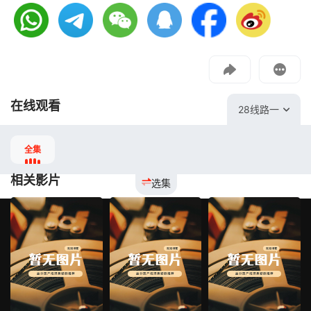
视频报错
如果是遇到无法播放请提交反馈
投屏到电视
教程：把手机影片投到电视上播放
在线观看
28线路一
全集
相关影片
选集