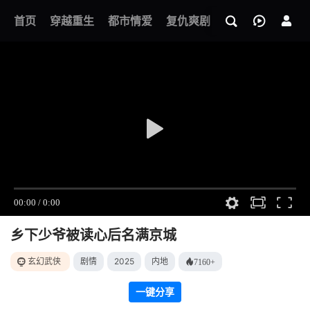
我的观影记录
首页
穿越重生
都市情爱
复仇爽剧
玄幻武侠
奇幻
乡下少爷被读心后名满京城
玄幻武侠
剧情
2025
内地
7160+
一键分享