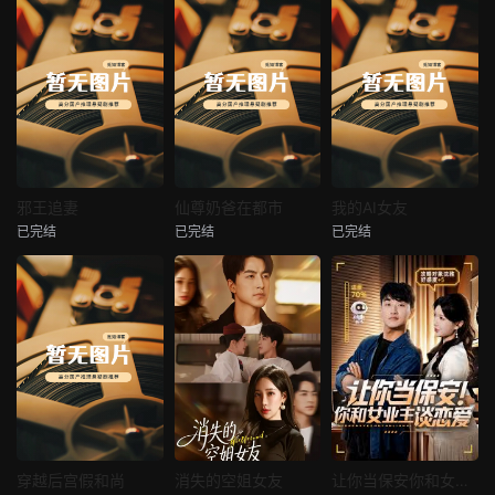
热播
热播
热播
邪王追妻
仙尊奶爸在都市
我的AI女友
已完结
已完结
已完结
邪王追妻
仙尊奶爸在都市
我的AI女友
未知
未知
未知
热播
热播
热播
穿越后宫假和尚
消失的空姐女友
让你当保安你和女业主谈恋爱