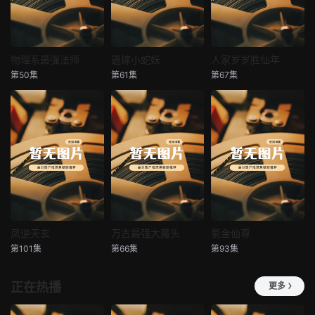
物理系最强法师
逼嫁小蛇妖
人家岁岁胜仙年
物理系最强法师
逼嫁小蛇妖
人家岁岁胜仙年
第50集
第61集
第67集
未知
未知
未知
凤逆天玄
万古最强大魔头
氪金仙尊
凤逆天玄
万古最强大魔头
氪金仙尊
第101集
第66集
第93集
未知
未知
未知
正在热播
更多