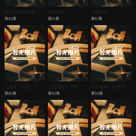
我的灵魂里住着一条龙
天纵狂萧
万兽女王
我的灵魂里住着一条龙
天纵狂萧
万兽女王
第42集
第51集
第61集
未知
未知
未知
无敌玄门大佬，只听姐姐的话
火刑烧出丧尸皇
天生废柴？我体内有神血
无敌玄门大佬，只听姐姐的话
火刑烧出丧尸皇
天生废柴？我体内有神血
第60集
第50集
第50集
未知
未知
未知