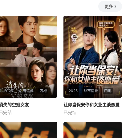
更多
2025
都市情爱
内地
2025
都市情爱
内地
热播
热播
消失的空姐女友
让你当保安你和女业主谈恋爱
消失的空姐女友
让你当保安你和女业主谈恋爱
已完结
已完结
未知
未知