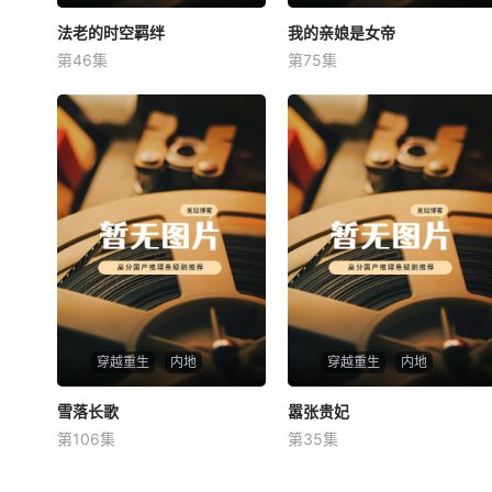
法老的时空羁绊
法老的时空羁绊
我的亲娘是女帝
我的亲娘是女帝
第46集
第75集
未知
未知
穿越重生
内地
穿越重生
内地
雪落长歌
雪落长歌
嚣张贵妃
嚣张贵妃
第106集
第35集
未知
未知