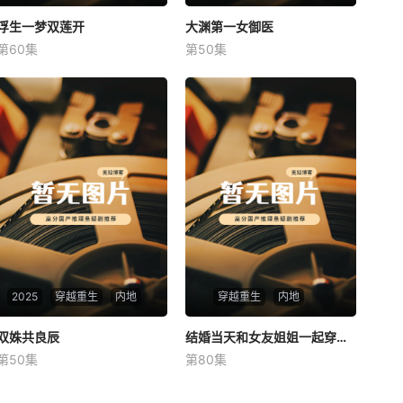
浮生一梦双莲开
浮生一梦双莲开
大渊第一女御医
大渊第一女御医
第60集
第50集
未知
未知
2025
穿越重生
内地
穿越重生
内地
双姝共良辰
双姝共良辰
结婚当天和女友姐姐一起穿越了
结婚当天和女友姐姐一起穿越了
第50集
第80集
未知
何釗遠、邵依蕊