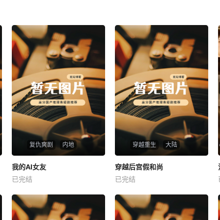
复仇爽剧
内地
穿越重生
大陆
热播
热播
我的AI女友
穿越后宫假和尚
我的AI女友
穿越后宫假和尚
已完结
已完结
未知
未知