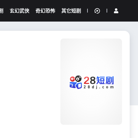
剧
玄幻武侠
奇幻恐怖
其它短剧
我的观影记录
{if condition="$obj.vod_points
gt 0"}