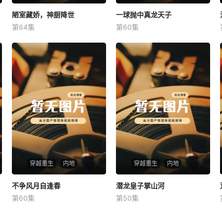
陋室藏娇，神厨降世
陋室藏娇，神厨降世
一球抛中真龙天子
一球抛中真龙天子
第64集
第60集
未知
未知
穿越重生
内地
穿越重生
内地
不争风月自逢春
不争风月自逢春
潜龙皇子掌山河
潜龙皇子掌山河
第60集
第50集
未知
未知