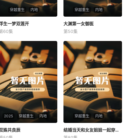
穿越重生
内地
穿越重生
内地
浮生一梦双莲开
浮生一梦双莲开
大渊第一女御医
大渊第一女御医
第60集
第50集
未知
未知
2025
穿越重生
内地
穿越重生
内地
双姝共良辰
双姝共良辰
结婚当天和女友姐姐一起穿越了
结婚当天和女友姐姐一起穿越了
第50集
第80集