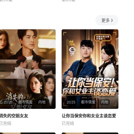
未知
何釗遠、邵依蕊
更多
2025
都市情爱
内地
2025
都市情爱
内地
热播
热播
消失的空姐女友
让你当保安你和女业主谈恋爱
消失的空姐女友
让你当保安你和女业主谈恋爱
已完结
已完结
未知
未知