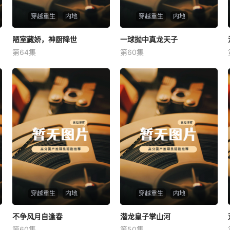
穿越重生
内地
穿越重生
内地
陋室藏娇，神厨降世
陋室藏娇，神厨降世
一球抛中真龙天子
一球抛中真龙天子
第64集
第60集
未知
未知
穿越重生
内地
穿越重生
内地
不争风月自逢春
不争风月自逢春
潜龙皇子掌山河
潜龙皇子掌山河
第60集
第50集