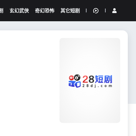
剧
玄幻武侠
奇幻恐怖
其它短剧
我的观影记录
{if condition="$obj.vod_points
gt 0"}