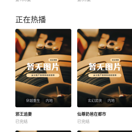
未知
未知
正在热播
穿越重生
内地
玄幻武侠
内地
热播
热播
邪王追妻
仙尊奶爸在都市
邪王追妻
仙尊奶爸在都市
已完结
已完结
未知
未知