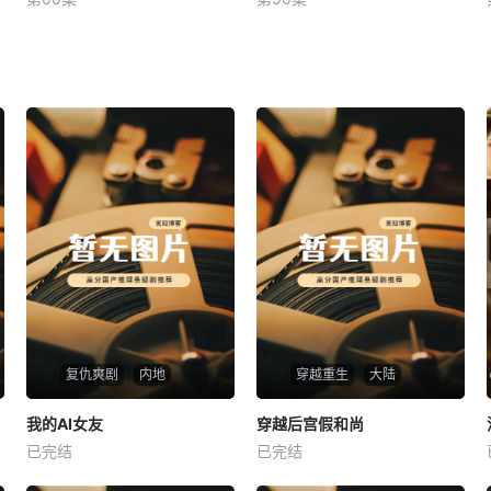
未知
未知
复仇爽剧
内地
穿越重生
大陆
热播
热播
我的AI女友
穿越后宫假和尚
我的AI女友
穿越后宫假和尚
已完结
已完结
未知
未知