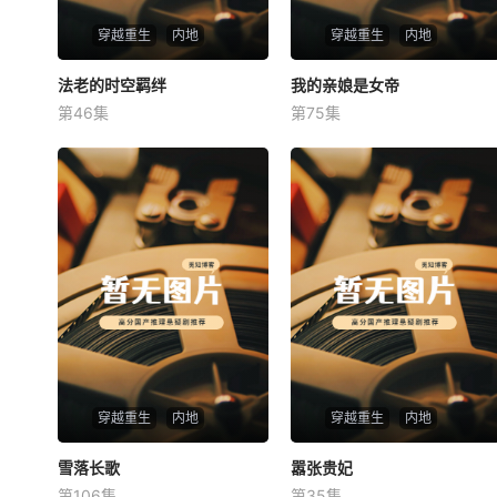
穿越重生
内地
穿越重生
内地
法老的时空羁绊
法老的时空羁绊
我的亲娘是女帝
我的亲娘是女帝
第46集
第75集
未知
未知
穿越重生
内地
穿越重生
内地
雪落长歌
雪落长歌
嚣张贵妃
嚣张贵妃
第106集
第35集