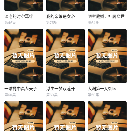
法老的时空羁绊
我的亲娘是女帝
陋室藏娇，神厨降世
法老的时空羁绊
我的亲娘是女帝
陋室藏娇，神厨降世
第46集
第75集
第64集
未知
未知
未知
一球抛中真龙天子
浮生一梦双莲开
大渊第一女御医
一球抛中真龙天子
浮生一梦双莲开
大渊第一女御医
第60集
第60集
第50集
未知
未知
未知