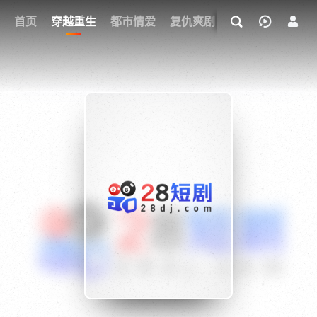
我的观影记录
首页
穿越重生
都市情爱
复仇爽剧
玄幻武侠
奇幻
{if condition="$obj.vod_points