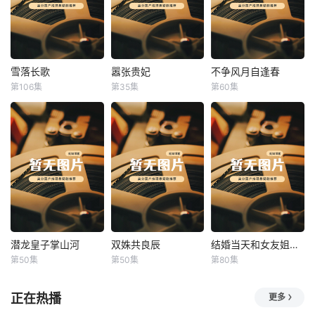
雪落长歌
嚣张贵妃
不争风月自逢春
雪落长歌
嚣张贵妃
不争风月自逢春
第106集
第35集
第60集
未知
未知
未知
潜龙皇子掌山河
双姝共良辰
结婚当天和女友姐姐一起穿越了
潜龙皇子掌山河
双姝共良辰
结婚当天和女友姐姐一起穿越了
第50集
第50集
第80集
未知
未知
何釗遠、邵依蕊
正在热播
更多