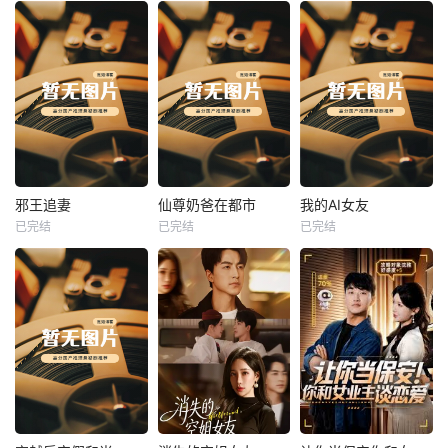
热播
热播
热播
邪王追妻
仙尊奶爸在都市
我的AI女友
已完结
已完结
已完结
邪王追妻
仙尊奶爸在都市
我的AI女友
未知
未知
未知
热播
热播
热播