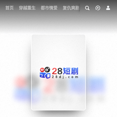
我的观影记录
首页
穿越重生
都市情爱
复仇爽剧
玄幻武侠
奇幻
{if condition="$obj.vod_points