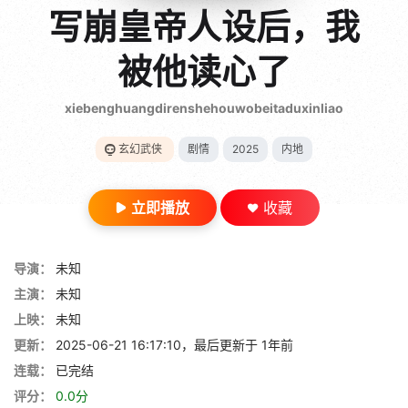
gt 0"}
写崩皇帝人设后，我
28短剧
被他读心了
xiebenghuangdirenshehouwobeitaduxinliao
玄幻武侠
剧情
2025
内地
立即播放
收藏
导演：
未知
主演：
未知
上映：
未知
更新：
2025-06-21 16:17:10，最后更新于 1年前
连载：
已完结
评分：
0.0分