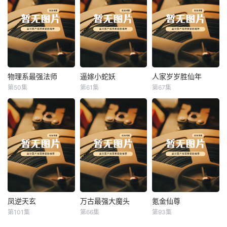
物理系最强法师
逼嫁小蛇妖
人家岁岁胜仙年
物理系最强法师
逼嫁小蛇妖
人家岁岁胜仙年
第50集
第61集
第67集
未知
未知
未知
凤逆天玄
万古最强大魔头
氪金仙尊
凤逆天玄
万古最强大魔头
氪金仙尊
第101集
第66集
第93集
未知
未知
未知