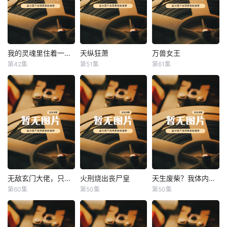
我的灵魂里住着一条龙
天纵狂萧
万兽女王
我的灵魂里住着一条龙
天纵狂萧
万兽女王
第42集
第51集
第61集
未知
未知
未知
无敌玄门大佬，只听姐姐的话
火刑烧出丧尸皇
天生废柴？我体内有神血
无敌玄门大佬，只听姐姐的话
火刑烧出丧尸皇
天生废柴？我体内有神血
第60集
第50集
第50集
未知
未知
未知