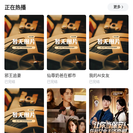
正在热播
更多
热播
热播
热播
邪王追妻
仙尊奶爸在都市
我的AI女友
已完结
已完结
已完结
邪王追妻
仙尊奶爸在都市
我的AI女友
未知
未知
未知