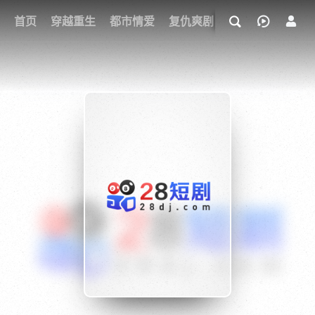
我的观影记录
首页
穿越重生
都市情爱
复仇爽剧
玄幻武侠
奇幻
{if condition="$obj.vod_points