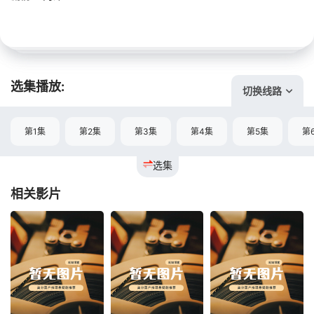
选集播放:
切换线路
第1集
第2集
第3集
第4集
第5集
第
选集
相关影片