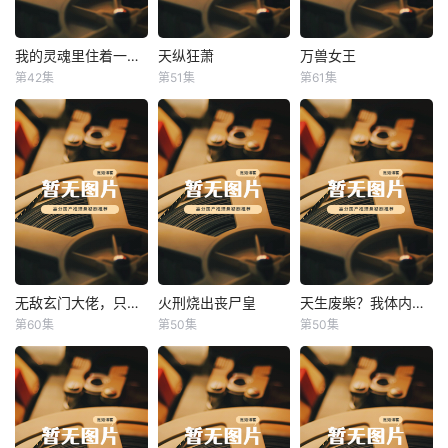
我的灵魂里住着一条龙
天纵狂萧
万兽女王
我的灵魂里住着一条龙
天纵狂萧
万兽女王
第42集
第51集
第61集
未知
未知
未知
无敌玄门大佬，只听姐姐的话
火刑烧出丧尸皇
天生废柴？我体内有神血
无敌玄门大佬，只听姐姐的话
火刑烧出丧尸皇
天生废柴？我体内有神血
第60集
第50集
第50集
未知
未知
未知