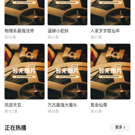
物理系最强法师
逼嫁小蛇妖
人家岁岁胜仙年
物理系最强法师
逼嫁小蛇妖
人家岁岁胜仙年
第50集
第61集
第67集
未知
未知
未知
凤逆天玄
万古最强大魔头
氪金仙尊
凤逆天玄
万古最强大魔头
氪金仙尊
第101集
第66集
第93集
未知
未知
未知
正在热播
更多