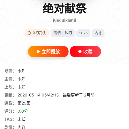
gt 0"}
绝对献祭
28短剧
jueduixianji
玄幻武侠
爱情
/
科幻
2025
内地
立即播放
收藏
导演：
未知
主演：
未知
上映：
未知
更新：
2026-05-14 05:42:13，最后更新于 2月前
连载：
第29集
评分：
0.0分
TAG：
未知
剧情：
内详