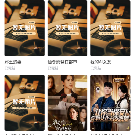
热播
热播
热播
邪王追妻
仙尊奶爸在都市
我的AI女友
已完结
已完结
已完结
邪王追妻
仙尊奶爸在都市
我的AI女友
未知
未知
未知
热播
热播
热播