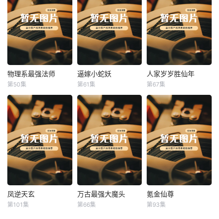
物理系最强法师
逼嫁小蛇妖
人家岁岁胜仙年
物理系最强法师
逼嫁小蛇妖
人家岁岁胜仙年
第50集
第61集
第67集
未知
未知
未知
凤逆天玄
万古最强大魔头
氪金仙尊
凤逆天玄
万古最强大魔头
氪金仙尊
第101集
第66集
第93集
未知
未知
未知