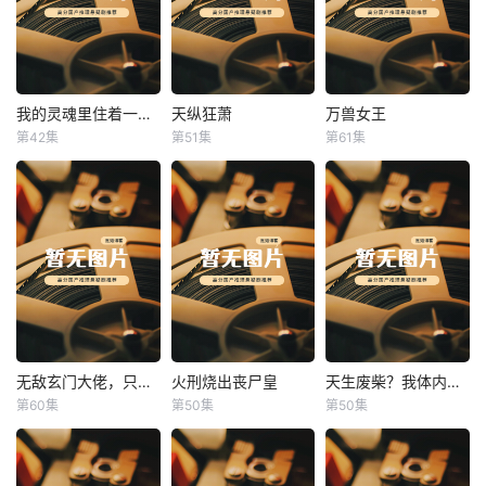
我的灵魂里住着一条龙
天纵狂萧
万兽女王
我的灵魂里住着一条龙
天纵狂萧
万兽女王
第42集
第51集
第61集
未知
未知
未知
无敌玄门大佬，只听姐姐的话
火刑烧出丧尸皇
天生废柴？我体内有神血
无敌玄门大佬，只听姐姐的话
火刑烧出丧尸皇
天生废柴？我体内有神血
第60集
第50集
第50集
未知
未知
未知