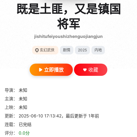
gt 0"}
既是土匪，又是镇国
28短剧
将军
jishitufeiyoushizhenguojiangjun
玄幻武侠
剧情
2025
内地
立即播放
收藏
导演：
未知
主演：
未知
上映：
未知
更新：
2025-06-10 17:13:42，最后更新于 1年前
连载：
已完结
评分：
0.0分