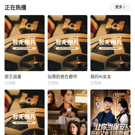
正在热播
更多
热播
热播
热播
邪王追妻
仙尊奶爸在都市
我的AI女友
已完结
已完结
已完结
邪王追妻
仙尊奶爸在都市
我的AI女友
未知
未知
未知