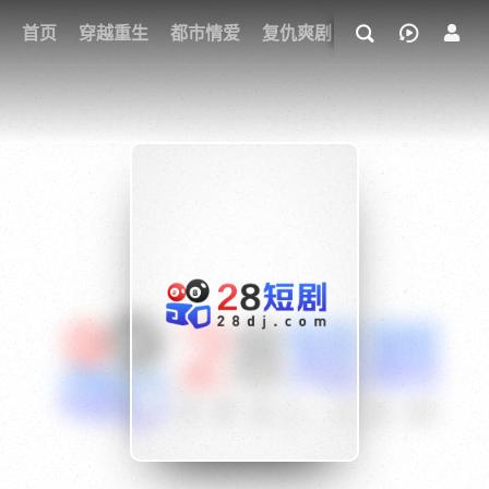
我的观影记录
首页
穿越重生
都市情爱
复仇爽剧
玄幻武侠
奇幻
{if condition="$obj.vod_points