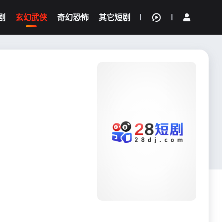
剧
玄幻武侠
奇幻恐怖
其它短剧
我的观影记录
{if condition="$obj.vod_points
gt 0"}