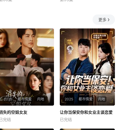
未知
未知
更多
2025
都市情爱
内地
2025
都市情爱
内地
热播
热播
消失的空姐女友
让你当保安你和女业主谈恋爱
消失的空姐女友
让你当保安你和女业主谈恋爱
已完结
已完结
未知
未知