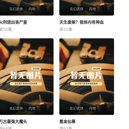
玄幻武侠
内地
玄幻武侠
内地
火刑烧出丧尸皇
火刑烧出丧尸皇
天生废柴？我体内有神血
天生废柴？我体内有神血
第50集
第50集
未知
未知
玄幻武侠
内地
玄幻武侠
内地
万古最强大魔头
万古最强大魔头
氪金仙尊
氪金仙尊
第66集
第93集