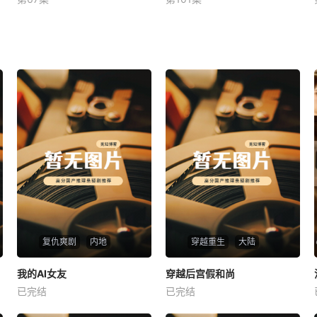
未知
未知
复仇爽剧
内地
穿越重生
大陆
热播
热播
我的AI女友
穿越后宫假和尚
我的AI女友
穿越后宫假和尚
已完结
已完结
未知
未知