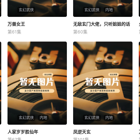
玄幻武侠
玄幻武侠
内地
万兽女王
万兽女王
无敌玄门大佬，只听姐姐的话
无敌玄门大佬，只听姐姐的话
第61集
第60集
未知
未知
玄幻武侠
内地
玄幻武侠
内地
人家岁岁胜仙年
人家岁岁胜仙年
凤逆天玄
凤逆天玄
第67集
第101集