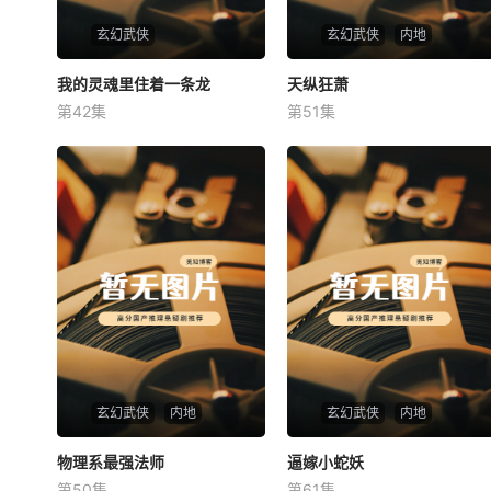
玄幻武侠
玄幻武侠
内地
我的灵魂里住着一条龙
我的灵魂里住着一条龙
天纵狂萧
天纵狂萧
第42集
第51集
未知
未知
玄幻武侠
内地
玄幻武侠
内地
物理系最强法师
物理系最强法师
逼嫁小蛇妖
逼嫁小蛇妖
第50集
第61集