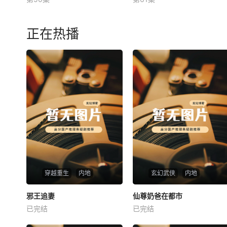
未知
未知
正在热播
穿越重生
内地
玄幻武侠
内地
热播
热播
邪王追妻
仙尊奶爸在都市
邪王追妻
仙尊奶爸在都市
已完结
已完结
未知
未知