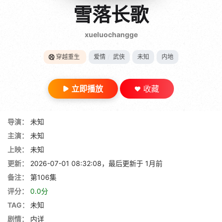
gt 0"}
雪落长歌
28短剧
xueluochangge
穿越重生
爱情
/
武侠
未知
内地
立即播放
收藏
导演：
未知
主演：
未知
上映：
未知
更新：
2026-07-01 08:32:08，最后更新于 1月前
备注：
第106集
评分：
0.0分
TAG：
未知
剧情：
内详