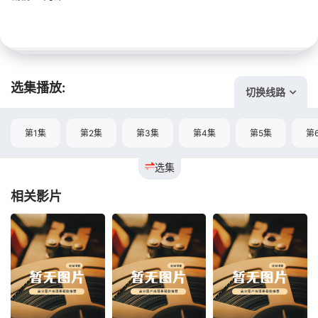
选集播放:
切换线路
第1集
第2集
第3集
第4集
第5集
第
选集
相关影片