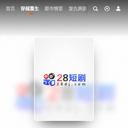
我的观影记录
首页
穿越重生
都市情爱
复仇爽剧
玄幻武侠
奇幻
{if condition="$obj.vod_points