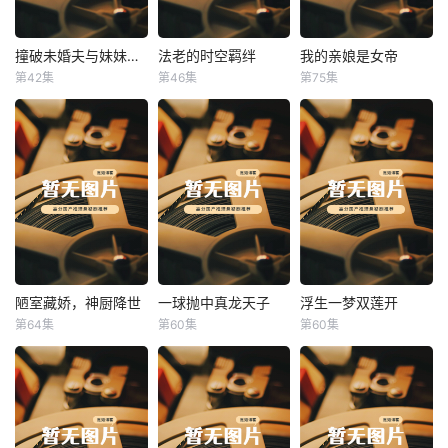
撞破未婚夫与妹妹打野战
法老的时空羁绊
我的亲娘是女帝
撞破未婚夫与妹妹打野战
法老的时空羁绊
我的亲娘是女帝
第42集
第46集
第75集
未知
未知
未知
陋室藏娇，神厨降世
一球抛中真龙天子
浮生一梦双莲开
陋室藏娇，神厨降世
一球抛中真龙天子
浮生一梦双莲开
第64集
第60集
第60集
未知
未知
未知