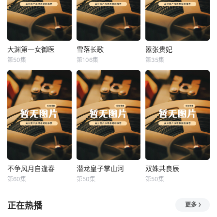
大渊第一女御医
雪落长歌
嚣张贵妃
大渊第一女御医
雪落长歌
嚣张贵妃
第50集
第106集
第35集
未知
未知
未知
不争风月自逢春
潜龙皇子掌山河
双姝共良辰
不争风月自逢春
潜龙皇子掌山河
双姝共良辰
第60集
第50集
第50集
未知
未知
未知
正在热播
更多