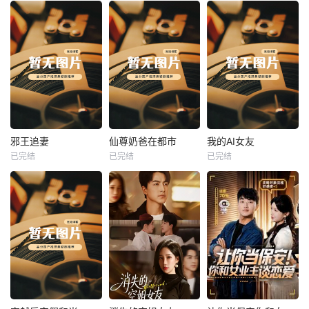
热播
热播
热播
邪王追妻
仙尊奶爸在都市
我的AI女友
已完结
已完结
已完结
邪王追妻
仙尊奶爸在都市
我的AI女友
未知
未知
未知
热播
热播
热播