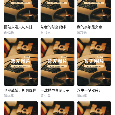
撞破未婚夫与妹妹打野战
法老的时空羁绊
我的亲娘是女帝
撞破未婚夫与妹妹打野战
法老的时空羁绊
我的亲娘是女帝
第42集
第46集
第75集
未知
未知
未知
陋室藏娇，神厨降世
一球抛中真龙天子
浮生一梦双莲开
陋室藏娇，神厨降世
一球抛中真龙天子
浮生一梦双莲开
第64集
第60集
第60集
未知
未知
未知