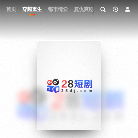
我的观影记录
首页
穿越重生
都市情爱
复仇爽剧
玄幻武侠
奇幻
{if condition="$obj.vod_points