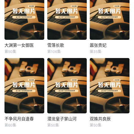
大渊第一女御医
雪落长歌
嚣张贵妃
大渊第一女御医
雪落长歌
嚣张贵妃
第50集
第106集
第35集
未知
未知
未知
不争风月自逢春
潜龙皇子掌山河
双姝共良辰
不争风月自逢春
潜龙皇子掌山河
双姝共良辰
第60集
第50集
第50集
未知
未知
未知