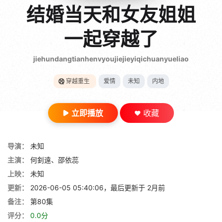
gt 0"}
结婚当天和女友姐姐
28短剧
一起穿越了
jiehundangtianhenvyoujiejieyiqichuanyueliao
穿越重生
爱情
未知
内地
立即播放
收藏
导演：
未知
主演：
何釗遠、邵依蕊
上映：
未知
更新：
2026-06-05 05:40:06，最后更新于 2月前
备注：
第80集
评分：
0.0分