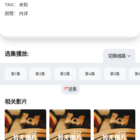
TAG：
未知
剧情：
内详
选集播放:
切换线路
第1集
第2集
第3集
第4集
第5集
第
选集
相关影片