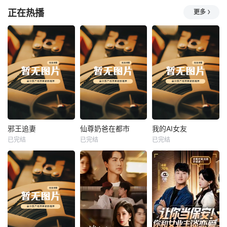
正在热播
更多
热播
热播
热播
邪王追妻
仙尊奶爸在都市
我的AI女友
已完结
已完结
已完结
邪王追妻
仙尊奶爸在都市
我的AI女友
未知
未知
未知