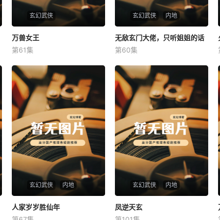
玄幻武侠
玄幻武侠
内地
万兽女王
万兽女王
无敌玄门大佬，只听姐姐的话
无敌玄门大佬，只听姐姐的话
第61集
第60集
未知
未知
玄幻武侠
内地
玄幻武侠
内地
人家岁岁胜仙年
人家岁岁胜仙年
凤逆天玄
凤逆天玄
第67集
第101集