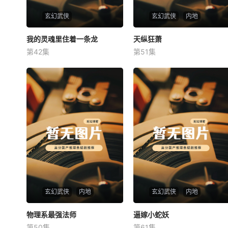
玄幻武侠
玄幻武侠
内地
我的灵魂里住着一条龙
我的灵魂里住着一条龙
天纵狂萧
天纵狂萧
第42集
第51集
未知
未知
玄幻武侠
内地
玄幻武侠
内地
物理系最强法师
物理系最强法师
逼嫁小蛇妖
逼嫁小蛇妖
第50集
第61集