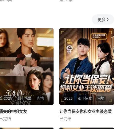
未知
未知
更多
2025
都市情爱
内地
2025
都市情爱
内地
热播
热播
消失的空姐女友
让你当保安你和女业主谈恋爱
消失的空姐女友
让你当保安你和女业主谈恋爱
已完结
已完结
未知
未知