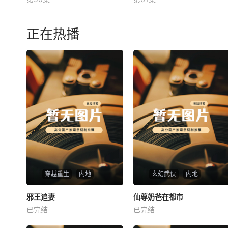
未知
未知
正在热播
穿越重生
内地
玄幻武侠
内地
热播
热播
邪王追妻
仙尊奶爸在都市
邪王追妻
仙尊奶爸在都市
已完结
已完结
未知
未知