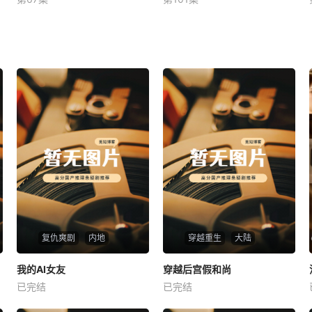
未知
未知
复仇爽剧
内地
穿越重生
大陆
热播
热播
我的AI女友
穿越后宫假和尚
我的AI女友
穿越后宫假和尚
已完结
已完结
未知
未知