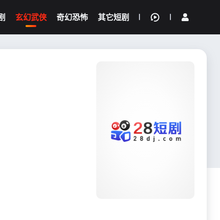
剧
玄幻武侠
奇幻恐怖
其它短剧
我的观影记录
{if condition="$obj.vod_points
gt 0"}