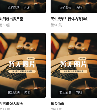
玄幻武侠
内地
玄幻武侠
内地
火刑烧出丧尸皇
火刑烧出丧尸皇
天生废柴？我体内有神血
天生废柴？我体内有神血
第50集
第50集
未知
未知
玄幻武侠
内地
玄幻武侠
内地
万古最强大魔头
万古最强大魔头
氪金仙尊
氪金仙尊
第66集
第93集