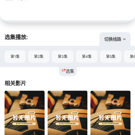
选集播放:
切换线路
第1集
第2集
第3集
第4集
第5集
第
选集
相关影片