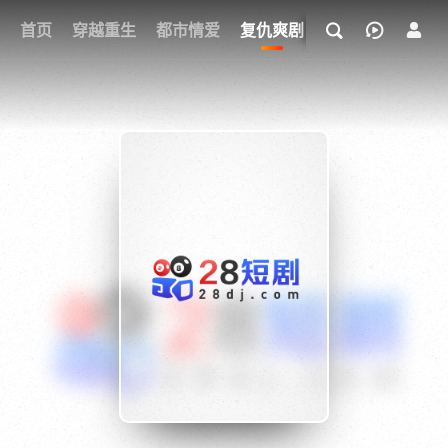
我的观影记录
首页
穿越重生
都市情爱
复仇爽剧
玄幻武侠
奇幻
{if condition="$obj.vod_points