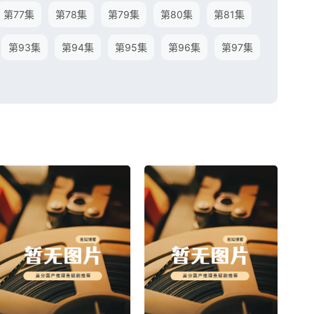
第77集
第78集
第79集
第80集
第81集
第93集
第94集
第95集
第96集
第97集