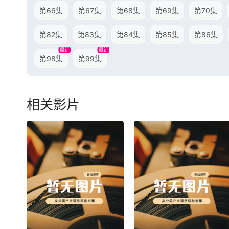
第66集
第67集
第68集
第69集
第70集
第82集
第83集
第84集
第85集
第86集
最新
最新
第98集
第99集
相关影片