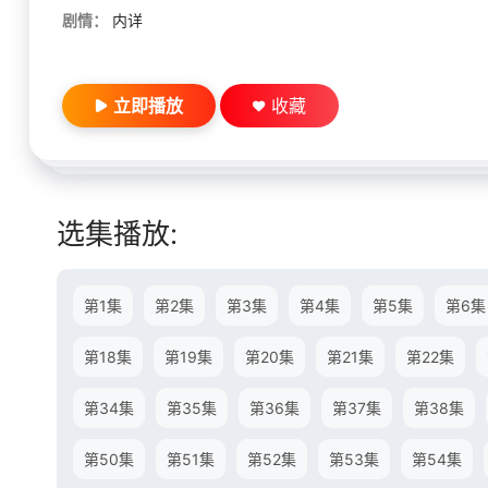
剧情：
内详
立即播放
收藏
选集播放:
第1集
第2集
第3集
第4集
第5集
第6集
第18集
第19集
第20集
第21集
第22集
第34集
第35集
第36集
第37集
第38集
第50集
第51集
第52集
第53集
第54集