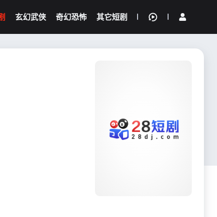
剧
玄幻武侠
奇幻恐怖
其它短剧
我的观影记录
{if condition="$obj.vod_points
gt 0"}